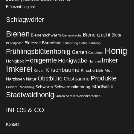
Blütezeit beginnt
Schlagwörter
Bienen
Bienenzucht
Bienenschwarm
Blüte
Bienenwachs
Blütezeit
Bärenfang
Blütenpollen
Ernährung
Fotos
Frühling
Honig
Frühlingsblütenhonig
Garten
Geschenk
Honigernte
Imker
Honigwabe
Honigbox
Hummel
Imkerei
Kirschbäume
Kirsche
Met
Kerzen
Likör
Produkte
Obstblüte
Obstbäume
Narzissen
Natur
Stadtwald
Schwarm
Schwarmstimmung
Präsent
Rapshonig
Stadtwaldhonig
Varroa
Verein
Weidenkätzchen
INFOS & CO.
Kontakt