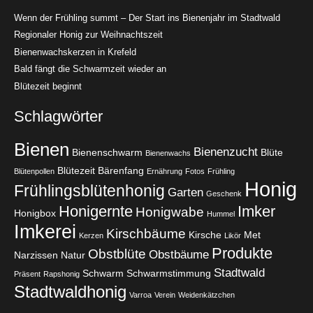
Wenn der Frühling summt – Der Start ins Bienenjahr im Stadtwald
Regionaler Honig zur Weihnachtszeit
Bienenwachskerzen in Krefeld
Bald fängt die Schwarmzeit wieder an
Blütezeit beginnt
Schlagwörter
Bienen
Bienenzucht
Bienenschwarm
Blüte
Bienenwachs
Blütezeit
Bärenfang
Blütenpollen
Ernährung
Fotos
Frühling
Honig
Frühlingsblütenhonig
Garten
Geschenk
Honigernte
Imker
Honigwabe
Honigbox
Hummel
Imkerei
Kirschbäume
Kirsche
Met
Kerzen
Likör
Produkte
Obstblüte
Obstbäume
Narzissen
Natur
Stadtwald
Schwarm
Schwarmstimmung
Präsent
Rapshonig
Stadtwaldhonig
Varroa
Verein
Weidenkätzchen