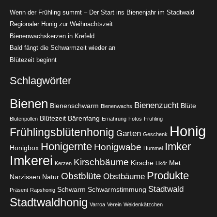
Wenn der Frühling summt – Der Start ins Bienenjahr im Stadtwald
Regionaler Honig zur Weihnachtszeit
Bienenwachskerzen in Krefeld
Bald fängt die Schwarmzeit wieder an
Blütezeit beginnt
Schlagwörter
Bienen
Bienenzucht
Bienenschwarm
Blüte
Bienenwachs
Blütezeit
Bärenfang
Blütenpollen
Ernährung
Fotos
Frühling
Honig
Frühlingsblütenhonig
Garten
Geschenk
Honigernte
Imker
Honigwabe
Honigbox
Hummel
Imkerei
Kirschbäume
Kirsche
Met
Kerzen
Likör
Produkte
Obstblüte
Obstbäume
Narzissen
Natur
Stadtwald
Schwarm
Schwarmstimmung
Präsent
Rapshonig
Stadtwaldhonig
Varroa
Verein
Weidenkätzchen