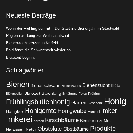
Neueste Beiträge
Wenn der Frühling summt – Der Start ins Bienenjahr im Stadtwald
Regionaler Honig zur Weihnachtszeit
Bienenwachskerzen in Krefeld
Bald fängt die Schwarmzeit wieder an
Blütezeit beginnt
Schlagwörter
Bienen
Bienenzucht
Bienenschwarm
Blüte
Bienenwachs
Blütezeit
Bärenfang
Blütenpollen
Ernährung
Fotos
Frühling
Honig
Frühlingsblütenhonig
Garten
Geschenk
Honigernte
Imker
Honigwabe
Honigbox
Hummel
Imkerei
Kirschbäume
Kirsche
Met
Kerzen
Likör
Produkte
Obstblüte
Obstbäume
Narzissen
Natur