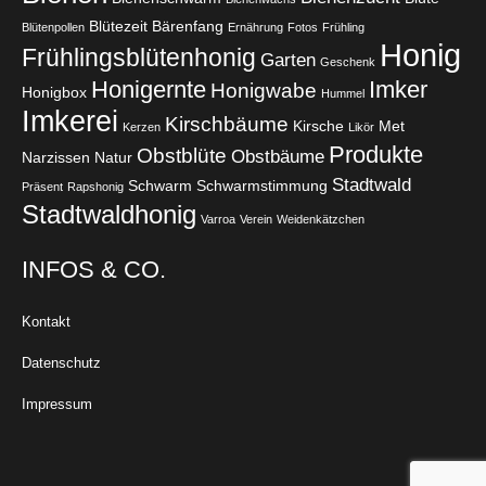
Blütezeit
Bärenfang
Blütenpollen
Ernährung
Fotos
Frühling
Honig
Frühlingsblütenhonig
Garten
Geschenk
Honigernte
Imker
Honigwabe
Honigbox
Hummel
Imkerei
Kirschbäume
Kirsche
Met
Kerzen
Likör
Produkte
Obstblüte
Obstbäume
Narzissen
Natur
Stadtwald
Schwarm
Schwarmstimmung
Präsent
Rapshonig
Stadtwaldhonig
Varroa
Verein
Weidenkätzchen
INFOS & CO.
Kontakt
Datenschutz
Impressum