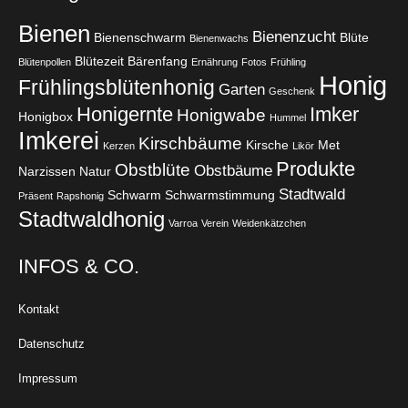
Bienen
Bienenzucht
Bienenschwarm
Blüte
Bienenwachs
Blütezeit
Bärenfang
Blütenpollen
Ernährung
Fotos
Frühling
Honig
Frühlingsblütenhonig
Garten
Geschenk
Honigernte
Imker
Honigwabe
Honigbox
Hummel
Imkerei
Kirschbäume
Kirsche
Met
Kerzen
Likör
Produkte
Obstblüte
Obstbäume
Narzissen
Natur
Stadtwald
Schwarm
Schwarmstimmung
Präsent
Rapshonig
Stadtwaldhonig
Varroa
Verein
Weidenkätzchen
INFOS & CO.
Kontakt
Datenschutz
Impressum