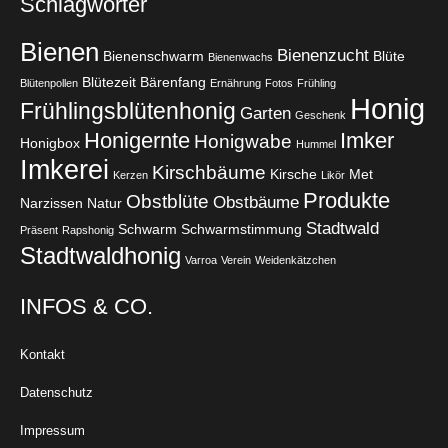
Schlagwörter
Bienen
Bienenzucht
Bienenschwarm
Blüte
Bienenwachs
Blütezeit
Bärenfang
Blütenpollen
Ernährung
Fotos
Frühling
Honig
Frühlingsblütenhonig
Garten
Geschenk
Honigernte
Imker
Honigwabe
Honigbox
Hummel
Imkerei
Kirschbäume
Kirsche
Met
Kerzen
Likör
Produkte
Obstblüte
Obstbäume
Narzissen
Natur
Stadtwald
Schwarm
Schwarmstimmung
Präsent
Rapshonig
Stadtwaldhonig
Varroa
Verein
Weidenkätzchen
INFOS & CO.
Kontakt
Datenschutz
Impressum