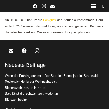
Am 16.06.2018 hat unsere
Honigbox
den Betrieb aufgenommen. Ganz
einfach 24/7 unseren stadtwaldhonig abholen und genießen. Bis heute
die beliebteste Art und Weise an unseren Honig zu gelangen.
Neueste Beiträge
Wenn der Frühling summt – Der Start ins Bienenjahr im Stadtwald
Regionaler Honig zur Weihnachtszeit
Bienenwachskerzen in Krefeld
Bald fängt die Schwarmzeit wieder an
Blütezeit beginnt